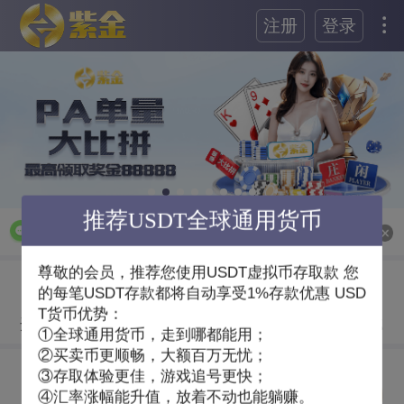
注册
登录
推荐USDT全球通用货币
停售派彩通知】本平台PA电游/MG电游/VG棋牌/KY棋
尊敬的会员，推荐您使用USDT虚拟币存取款 您
的每笔USDT存款都将自动享受1%存款优惠 USD
T货币优势：
APP下载
开奖走势
签到有奖
积分摇奖
①全球通用货币，走到哪都能用；
②买卖币更顺畅，大额百万无忧；
③存取体验更佳，游戏追号更快；
④汇率涨幅能升值，放着不动也能躺赚。