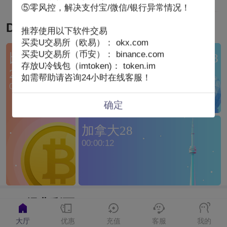
⑤零风控，解决支付宝/微信/银行异常情况！
DT-PC28蛋蛋
推荐使用以下软件交易
买卖U交易所（欧易）： okx.com
买卖U交易所（币安）： binance.com
比特币1分
台湾宾果28
加拿大西28
存放U冷钱包（imtoken)： token.im
封盘中
封盘中
28
如需帮助请咨询24小时在线客服！
00:00:02
确定
加拿大28
00:00:12
DT-经典彩票
大厅
优惠
充值
客服
我的